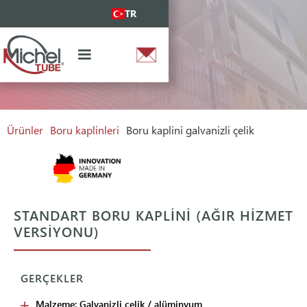
TR
Ürünler
Boru kaplinleri
Boru kaplini galvanizli çelik
STANDART BORU KAPLINI (AĞIR HIZMET
VERSIYONU)
GERÇEKLER
Malzeme: Galvanizli çelik / alüminyum