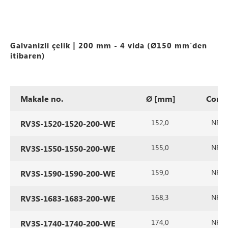
Galvanizli çelik | 200 mm - 4 vida (Ø150 mm'den
itibaren)
Makale no.
Ø [mm]
Cont
152,0
NR/SB
RV3S-1520-1520-200-WE
155,0
NR/SB
RV3S-1550-1550-200-WE
159,0
NR/SB
RV3S-1590-1590-200-WE
168,3
NR/SB
RV3S-1683-1683-200-WE
174,0
NR/SB
RV3S-1740-1740-200-WE