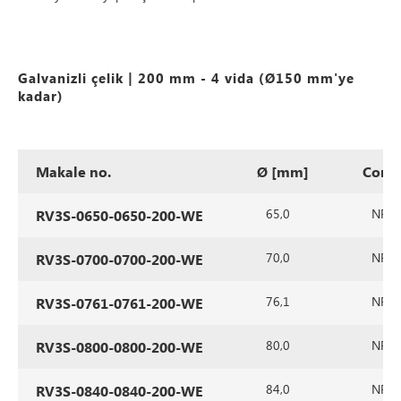
Galvanizli çelik | 200 mm - 4 vida (Ø150 mm'ye
kadar)
Makale no.
Ø [mm]
Cont
65,0
NR/SB
RV3S-0650-0650-200-WE
70,0
NR/SB
RV3S-0700-0700-200-WE
76,1
NR/SB
RV3S-0761-0761-200-WE
80,0
NR/SB
RV3S-0800-0800-200-WE
84,0
NR/SB
RV3S-0840-0840-200-WE