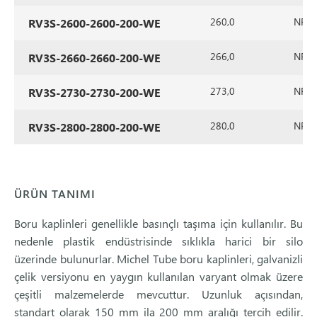
260,0
NR/SB
RV3S-2600-2600-200-WE
266,0
NR/SB
RV3S-2660-2660-200-WE
273,0
NR/SB
RV3S-2730-2730-200-WE
280,0
NR/SB
RV3S-2800-2800-200-WE
ÜRÜN TANIMI
Boru kaplinleri genellikle basınçlı taşıma için kullanılır. Bu
nedenle plastik endüstrisinde sıklıkla harici bir silo
üzerinde bulunurlar. Michel Tube boru kaplinleri, galvanizli
çelik versiyonu en yaygın kullanılan varyant olmak üzere
çeşitli malzemelerde mevcuttur. Uzunluk açısından,
standart olarak 150 mm ila 200 mm aralığı tercih edilir.