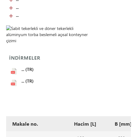
...
...
İNDIRMELER
... (TR)
... (TR)
Makale no.
Hacim [L]
B [mm]