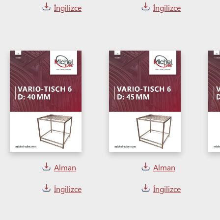
İngilizce
İngilizce
Alman
Alman
İngilizce
İngilizce